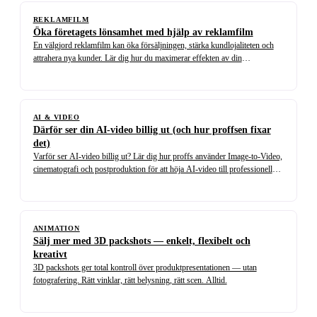
REKLAMFILM
Öka företagets lönsamhet med hjälp av reklamfilm
En välgjord reklamfilm kan öka försäljningen, stärka kundlojaliteten och
attrahera nya kunder. Lär dig hur du maximerar effekten av din
filmproduktion.
AI & VIDEO
Därför ser din AI-video billig ut (och hur proffsen fixar
det)
Varför ser AI-video billig ut? Lär dig hur proffs använder Image-to-Video,
cinematografi och postproduktion för att höja AI-video till professionell
nivå.
ANIMATION
Sälj mer med 3D packshots — enkelt, flexibelt och
kreativt
3D packshots ger total kontroll över produktpresentationen — utan
fotografering. Rätt vinklar, rätt belysning, rätt scen. Alltid.