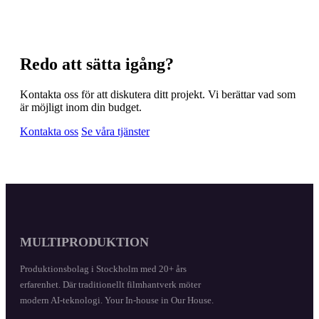
Redo att sätta igång?
Kontakta oss för att diskutera ditt projekt. Vi berättar vad som
är möjligt inom din budget.
Kontakta oss
Se våra tjänster
MULTIPRODUKTION
Produktionsbolag i Stockholm med 20+ års
erfarenhet. Där traditionellt filmhantverk möter
modern AI-teknologi. Your In-house in Our House.