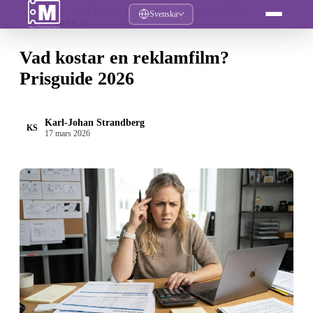
Hem
/
Artiklar
/
Vad kostar en reklamfilm? Prisguide 2026
Svenska
REKLAMFILM
Vad kostar en reklamfilm?
Prisguide 2026
Karl-Johan Strandberg
KS
17 mars 2026